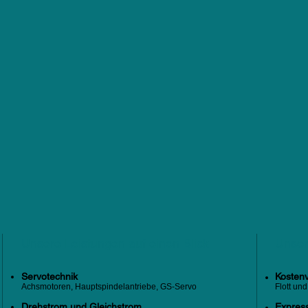
Unsere Leistungen auf einen Blick
Unser
Servotechnik
Kostenv
Achsmotoren, Hauptspindelantriebe, GS-Servo
Flott un
Drehstrom und Gleichstrom
Expres