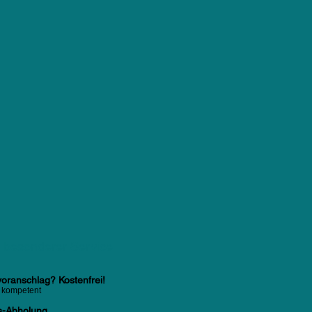
 besonderer Service
oranschlag? Kostenfrei!
d kompetent
s-Abholung