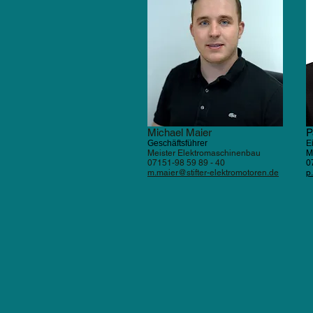
Michael Maier
P
Geschäftsführer
E
Meist
er
Elektromaschinenbau
M
07151-98 59 89 - 40
0
m.maier@stifter-elektromoto
ren.de
p