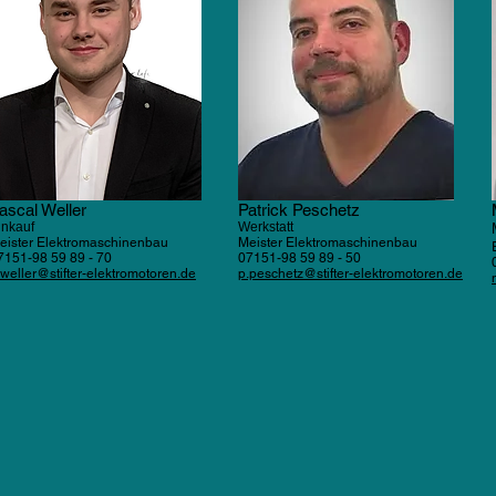
ascal Weller
Patrick Peschetz
inkauf
Werkstatt
eister Elektromaschinenbau
Meister Elektro
maschinenbau
7151-98 59 89 - 70
07151-98 59 89 - 50
.weller@stifter-elektromotore
n.de
p.peschetz@stifter-elektromotoren.de