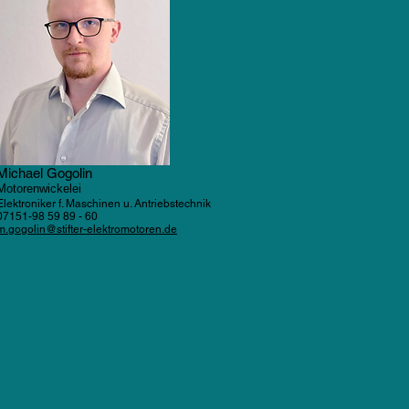
Michael Gogolin
Motorenwickelei
Elektroniker f. Maschinen u. Antriebstechnik
07151-98 59 89 - 60
m.gogolin@stifter-elektromotoren.de